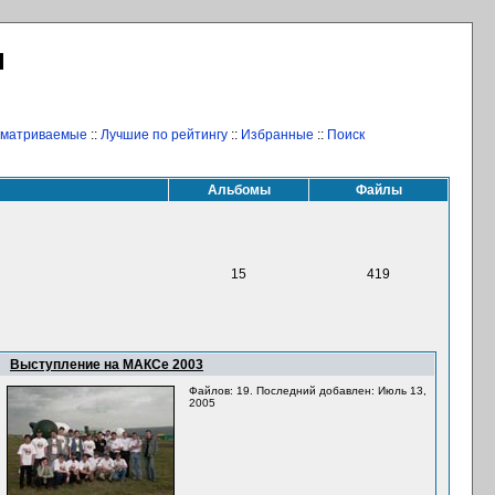
Л
сматриваемые
::
Лучшие по рейтингу
::
Избранные
::
Поиск
Альбомы
Файлы
15
419
Выступление на МАКСе 2003
Файлов: 19. Последний добавлен: Июль 13,
2005