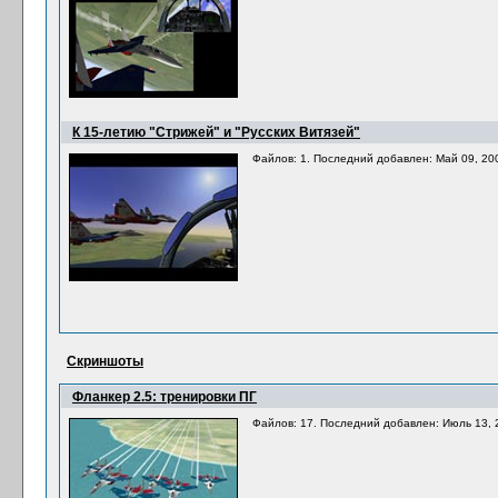
К 15-летию "Стрижей" и "Русских Витязей"
Файлов: 1. Последний добавлен: Май 09, 20
Скриншоты
Фланкер 2.5: тренировки ПГ
Файлов: 17. Последний добавлен: Июль 13, 