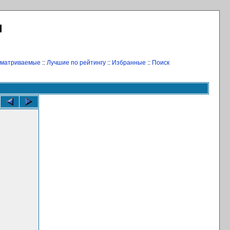
Л
сматриваемые
::
Лучшие по рейтингу
::
Избранные
::
Поиск