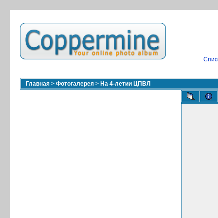
Спис
Главная
>
Фотогалерея
>
На 4-летии ЦПВЛ