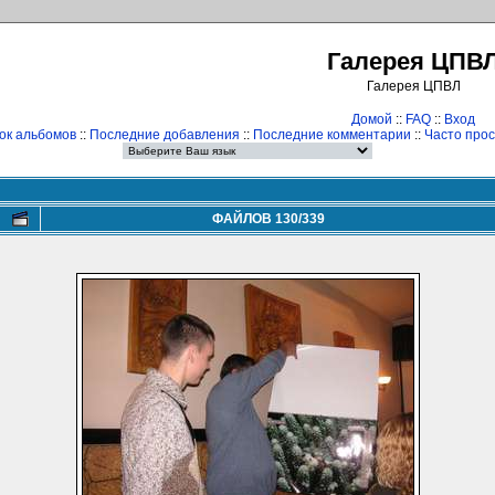
Галерея ЦПВ
Галерея ЦПВЛ
Домой
::
FAQ
::
Вход
ок альбомов
::
Последние добавления
::
Последние комментарии
::
Часто про
ФАЙЛОВ 130/339