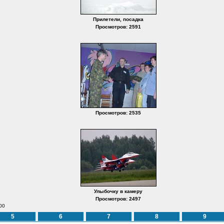
Прилетели, посадка
Просмотров: 2591
Просмотров: 2535
Улыбочку в камеру
Просмотров: 2497
00
5
6
7
8
9