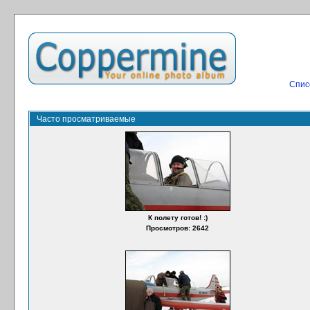
Спис
Часто просматриваемые
К полету готов! :)
Просмотров: 2642