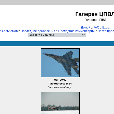
Галерея ЦПВ
Галерея ЦПВЛ
Домой
::
FAQ
::
Вход
ок альбомов
::
Последние добавления
::
Последние комментарии
::
Часто про
МиГ-29М2
Просмотров: 2624
Заглянем в кабину...