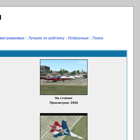
Л
сматриваемые
::
Лучшие по рейтингу
::
Избранные
::
Поиск
На стоянке
Просмотров: 2606